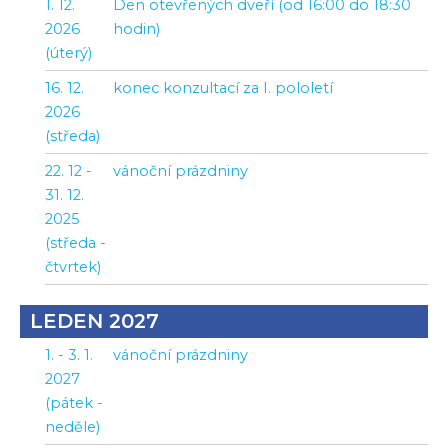
1. 12.
Den otevřených dveří (od 16:00 do 18:30
2026
hodin)
(úterý)
16. 12.
konec konzultací za I. pololetí
2026
(středa)
22. 12 -
vánoční prázdniny
31. 12.
2025
(středa -
čtvrtek)
LEDEN 2027
1. - 3. 1.
vánoční prázdniny
2027
(pátek -
neděle)