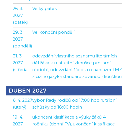
26. 3.
Velký pátek
2027
(pátek)
29. 3.
Velikonoční pondělí
2027
(pondělí)
31. 3.
odevzdání vlastního seznamu literárních
2027
děl žáka k maturitní zkoušce pro jarní
(středa)
období, odevzdání žádosti o nahrazení MZ
z cizího jazyka standardizovanou zkouškou
DUBEN 2027
6. 4. 2027
výbor Rady rodičů od 17:00 hodin, třídní
(úterý)
schůzky od 18:00 hodin
19. 4.
ukončení klasifikace a výuky žáků 4.
2027
ročníku (denní FV), ukončení klasifikace