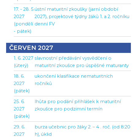
17. - 28. 5.
ústní maturitní zkoušky (jarní období
2027
2027), projektové týdny žáků 1. a 2. ročníku
(pondělí
denní FV
- pátek)
ČERVEN 2027
1. 6. 2027
slavnostní předávání vysvědčení o
(úterý)
maturitní zkoušce pro úspěšné maturanty
18. 6.
ukončení klasifikace nematuritních
2027
ročníků
(pátek)
25. 6.
lhůta pro podání přihlášek k maturitní
2027
zkoušce pro podzimní termín
(pátek)
29. 6.
burza učebnic pro žáky 2. – 4 . roč. (od 8:20
2027
h), úklid