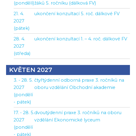
(pondělí)
žáků 5. ročníku (dálková FV)
21. 4.
ukončení konzultací 5. roč. dálkové FV
2027
(pátek)
28. 4.
ukončení konzultací 1. – 4. roč. dálkové FV
2027
(středa)
KVĚTEN 2027
3. - 28. 5.
čtyřtýdenní odborná praxe 3. ročníků na
2027
oboru vzdělání Obchodní akademie
(pondělí
- pátek)
17. - 28. 5.
dvoutýdenní praxe 3. ročníků na oboru
2027
vzdělání Ekonomické lyceum
(pondělí
- pátek)