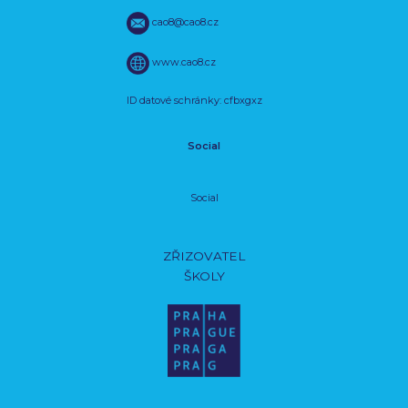
cao8@cao8.cz
www.cao8.cz
ID datové schránky: cfbxgxz
Social
Social
ZŘIZOVATEL
ŠKOLY