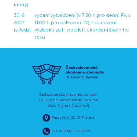
(úterý)
30. 6.
vydání vysvědčení (v 7:30 h pro denní FV, v
2027
11:00 h pro dálkovou FV), hodnocení
(středa)
výsledků za II. pololetí, ukončení školního
roku
Českoslovanská akademie obchodní
Dr. Edvarda Beneše, střední odborná
škola, Praha 2, Resslova 8
Resslova 8, 120 00, Praha 2
224 923 980
,
224 917 774