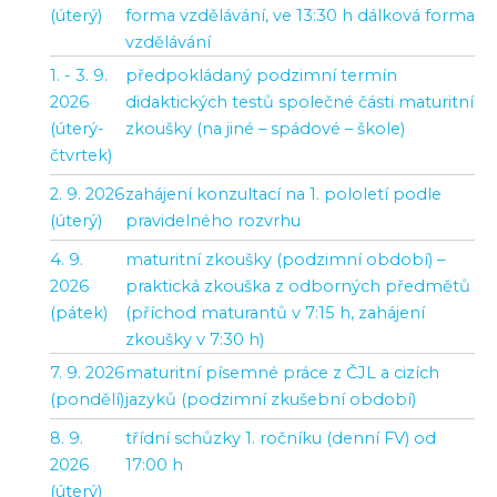
(úterý)
forma vzdělávání, ve 13:30 h dálková forma
vzdělávání
1. - 3. 9.
předpokládaný podzimní termín
2026
didaktických testů společné části maturitní
(úterý-
zkoušky (na jiné – spádové – škole)
čtvrtek)
2. 9. 2026
zahájení konzultací na 1. pololetí podle
(úterý)
pravidelného rozvrhu
4. 9.
maturitní zkoušky (podzimní období) –
2026
praktická zkouška z odborných předmětů
(pátek)
(příchod maturantů v 7:15 h, zahájení
zkoušky v 7:30 h)
7. 9. 2026
maturitní písemné práce z ČJL a cizích
(pondělí)
jazyků (podzimní zkušební období)
8. 9.
třídní schůzky 1. ročníku (denní FV) od
2026
17:00 h
(úterý)