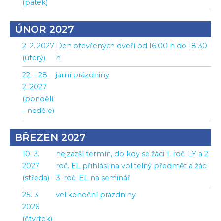
(pátek)
ÚNOR 2027
2. 2. 2027
Den otevřených dveří od 16:00 h do 18:30
(úterý)
h
22. - 28.
jarní prázdniny
2. 2027
(pondělí
- neděle)
BŘEZEN 2027
10. 3.
nejzazší termín, do kdy se žáci 1. roč. LY a 2.
2027
roč. EL přihlásí na volitelný předmět a žáci
(středa)
3. roč. EL na seminář
25. 3.
velikonoční prázdniny
2026
(čtvrtek)