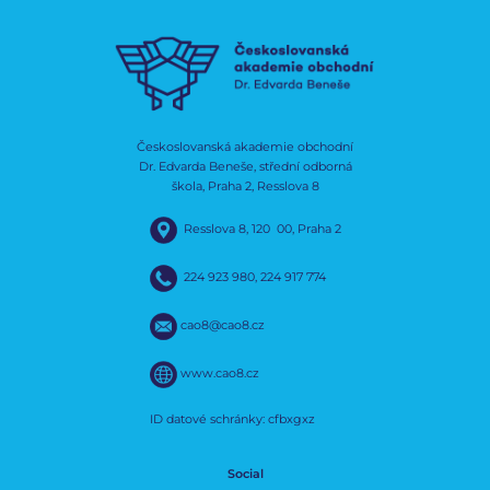
Českoslovanská akademie obchodní
Dr. Edvarda Beneše, střední odborná
škola, Praha 2, Resslova 8
Resslova 8, 120 00, Praha 2
224 923 980
,
224 917 774
cao8@cao8.cz
www.cao8.cz
ID datové schránky: cfbxgxz
Social