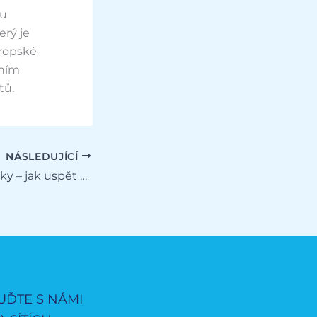
tu
erý je
vropské
nním
tů.
NÁSLEDUJÍCÍ
Workshop pro žáky – jak uspět u přijímacího pohovoru
UĎTE S NÁMI