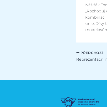
Náš žák Tom
„Rozhoduj o
kombinací i
unie. Díky
modelovém 
PŘEDCHOZÍ