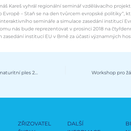
áš Kareš vyhrál regionální seminář vzdělávacího projek
 Evropě – Staň se na den tvůrcem evropské politiky“, kt
nteraktivního semináře a simulace zasedání institucí E
 tomu nás bude reprezentovat v prosinci 2018 na čtyřde
zasedání institucí EU v Brně za účasti významných hos
Reprezentační maturitní ples 2018
ZŘIZOVATEL
DALŠÍ
B