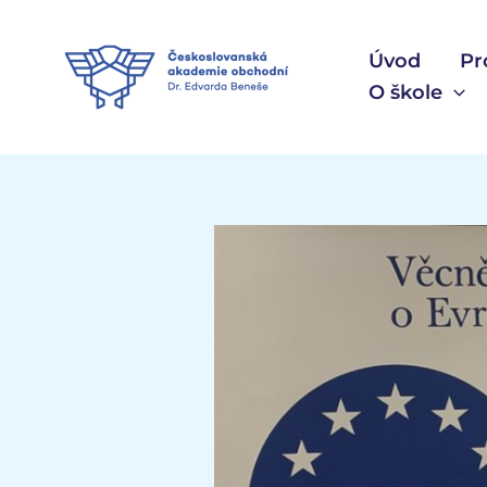
Přeskočit
na
Úvod
Pr
obsah
O škole