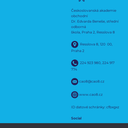
Českoslovanská akademie
obchodní
Dr. Edvarda Beneše, střední
odborná
škola, Praha 2, Resslova 8
Resslova 8, 120 00,
Praha 2
224 923 980
,
224 917
774
cao8@cao8.cz
www.cao8.cz
ID datové schránky: cfbxgxz
Social