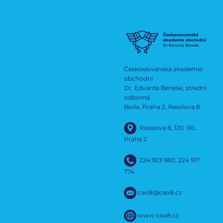
Českoslovanská akademie
obchodní
Dr. Edvarda Beneše, střední
odborná
škola, Praha 2, Resslova 8
Resslova 8, 120 00,
Praha 2
224 923 980
,
224 917
774
cao8@cao8.cz
www.cao8.cz