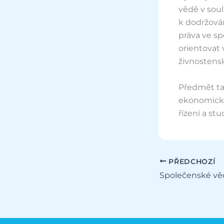
vědě v soul
k dodržová
práva ve sp
orientovat
živnostensk
Předmět ta
ekonomický
řízení a st
PŘEDCHOZÍ
Společenské vě