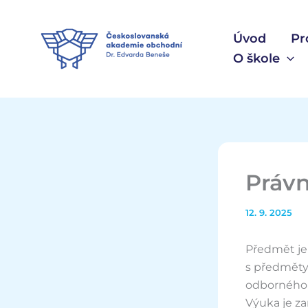
Přeskočit
na
Úvod
Pr
obsah
O škole
Právn
12. 9. 2025
Předmět je 
s předměty
odborného 
Výuka je za