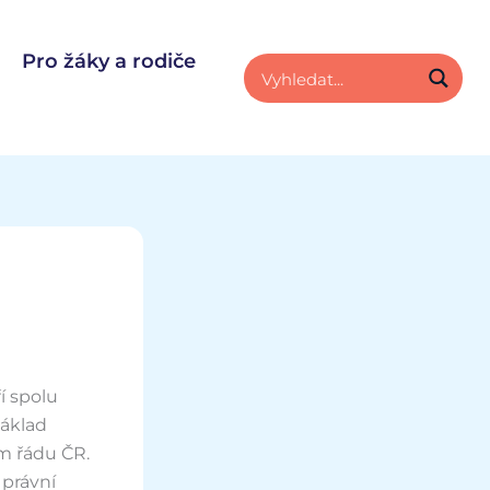
Pro žáky a rodiče
í spolu
základ
m řádu ČR.
 právní