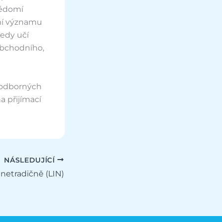
vědomí
mí významu
tedy učí
obchodního,
 odborných
 přijímací
NÁSLEDUJÍCÍ
 netradičně (LIN)