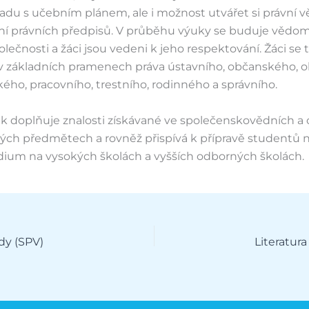
adu s učebním plánem, ale i možnost utvářet si právní 
ní právních předpisů. V průběhu výuky se buduje vědo
olečnosti a žáci jsou vedeni k jeho respektování. Žáci se 
 v základních pramenech práva ústavního, občanského, 
ého, pracovního, trestního, rodinného a správního.
k doplňuje znalosti získávané ve společenskovědních a
ch předmětech a rovněž přispívá k přípravě studentů na
udium na vysokých školách a vyšších odborných školách.
dy (SPV)
Literatura