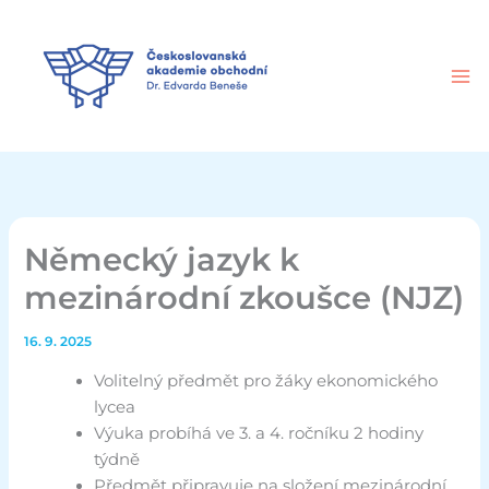
Přeskočit
na
obsah
Německý jazyk k
mezinárodní zkoušce (NJZ)
16. 9. 2025
Volitelný předmět pro žáky ekonomického
lycea
Výuka probíhá ve 3. a 4. ročníku 2 hodiny
týdně
Předmět připravuje na složení mezinárodní