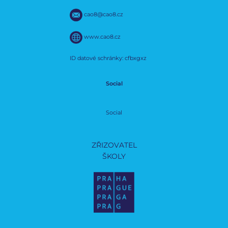
cao8@cao8.cz
www.cao8.cz
ID datové schránky: cfbxgxz
Social
Social
ZŘIZOVATEL
ŠKOLY