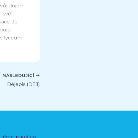
svůj dojem
i své
ace. Je
puje.
ké lyceum
NÁSLEDUJÍCÍ
Dějepis (DEJ)
UĎTE S NÁMI