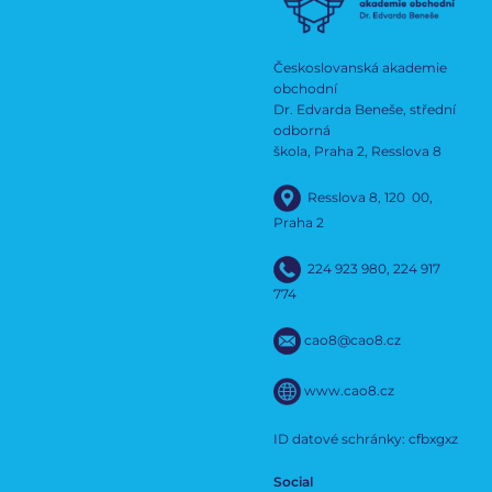
Českoslovanská akademie
obchodní
Dr. Edvarda Beneše, střední
odborná
škola, Praha 2, Resslova 8
Resslova 8, 120 00,
Praha 2
224 923 980
,
224 917
774
cao8@cao8.cz
www.cao8.cz
ID datové schránky: cfbxgxz
Social