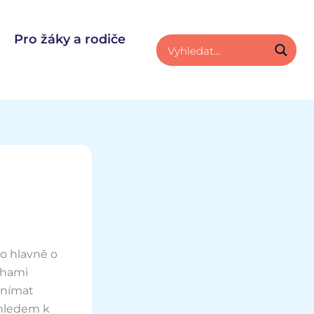
Pro žáky a rodiče
o hlavně o
chami
vnímat
vzhledem k