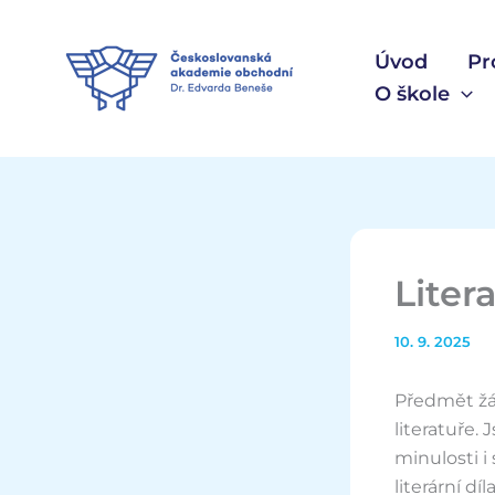
Přeskočit
na
Úvod
Pr
obsah
O škole
Liter
10. 9. 2025
Předmět žá
literatuře
minulosti i
literární d