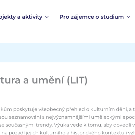
ojekty a aktivity
Pro zájemce o studium
atura a umění (LIT)
kům poskytuje všeobecný přehled o kulturním dění, a t
. Jsou seznamováni s nejvýznamnějšími uměleckými epo
 se současnými trendy. Výuka vede k tomu, aby dovedli 
íla na pozadí jejich kulturního a historického kontextu i 