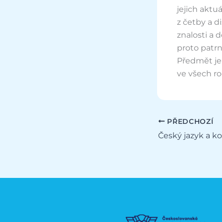
jejich aktu
z četby a di
znalosti a
proto patr
Předmět je
ve všech ro
PŘEDCHOZÍ
Český jazyk a k