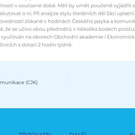
álnosti v současné době. Měli by umět poučeně vyjádřit 
skutovat o ní. Při analýze stylu literárních děl žáci uplatní 
 dovednosti získané v hodinách Českého jazyka a komunik
né, že se učivo obou předmětů v několika bodech prostu
 vyučován na oborech Obchodní akademie i Ekonomic
čnících s dotací 2 hodin týdně.
omunikace (CJK)
ZŘIZOVATEL
DALŠÍ
B