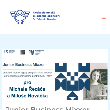
Přeskočit
na
obsah
Junior Business Mixxer