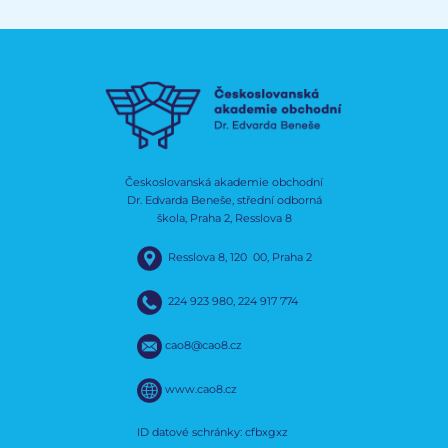
Českoslovanská akademie obchodní
Dr. Edvarda Beneše, střední odborná
škola, Praha 2, Resslova 8
Resslova 8, 120 00, Praha 2
224 923 980
,
224 917 774
cao8@cao8.cz
www.cao8.cz
ID datové schránky: cfbxgxz